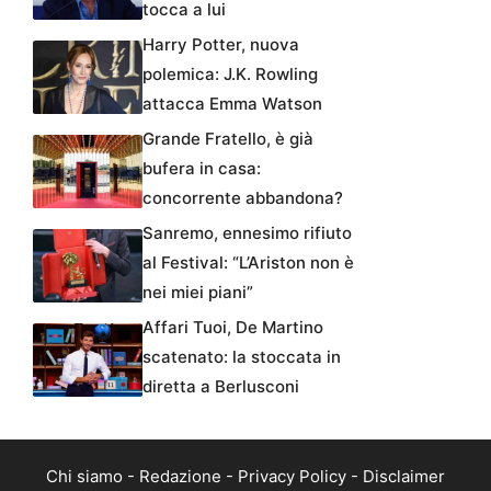
tocca a lui
Harry Potter, nuova
polemica: J.K. Rowling
attacca Emma Watson
Grande Fratello, è già
bufera in casa:
concorrente abbandona?
Sanremo, ennesimo rifiuto
al Festival: “L’Ariston non è
nei miei piani”
Affari Tuoi, De Martino
scatenato: la stoccata in
diretta a Berlusconi
Chi siamo
-
Redazione
-
Privacy Policy
-
Disclaimer