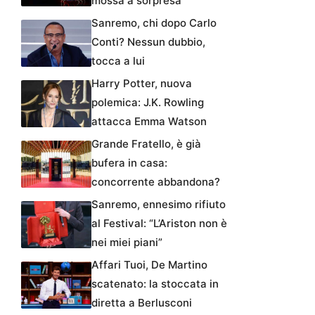
mossa a sorpresa
Sanremo, chi dopo Carlo
Conti? Nessun dubbio,
tocca a lui
Harry Potter, nuova
polemica: J.K. Rowling
attacca Emma Watson
Grande Fratello, è già
bufera in casa:
concorrente abbandona?
Sanremo, ennesimo rifiuto
al Festival: “L’Ariston non è
nei miei piani”
Affari Tuoi, De Martino
scatenato: la stoccata in
diretta a Berlusconi